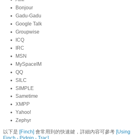
Bonjour
Gadu-Gadu
Google Talk
Groupwise
ICQ
IRC
MSN
MySpaceIM
QQ
SILC
SIMPLE
Sametime
XMPP
Yahoo!
Zephyr
以下是
[Finch]
會常用到的快速鍵，詳細內容可參考
[Using
Finch - Pidgin - Trac]