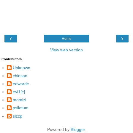
‹
›
Home
View web version
Contributors
Unknown
chinsan
edwardc
evi1[c]
momizi
psilotum
slzzp
Powered by
Blogger
.