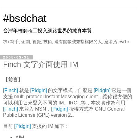
#bsdchat
台灣年輕師程工投入網路世界的純真本質
求) 寫手, 企劃, 視覺, 技術, 還有開帳號兼指權限的人, 意者洽 evi1c
2008-03-31
Finch-文字介面使用 IM
【前言】
[Finch]
就是
[Pidgin]
的文字模式，什麼是
[Pidgin]
它是一個
支援 multi-protocol Instant Messaging client，讓你很方便的
可以利用它來登入不同的 IM、IRC...等，本次實作為利用
[Finch]
來登入 MSN，
[Pidgin]
授權方式為 GNU General
Public License (GPL) version 2.。
目前
[Pidgin]
支援的 IM 如下：
AIM